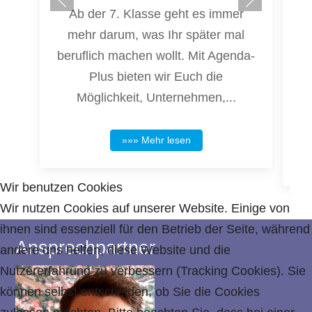
Ab der 7. Klasse geht es immer
mehr darum, was Ihr später mal
beruflich machen wollt. Mit Agenda-
G
Plus bieten wir Euch die
Möglichkeit, Unternehmen,...
»»» Mehr lesen
Wir benutzen Cookies
Wir nutzen Cookies auf unserer Website. Einige von
ihnen sind essenziell für den Betrieb der Seite, während
Ansprechpartner
andere uns helfen, diese Website und die
Nutzererfahrung zu verbessern (Tracking Cookies). Sie
können selbst entscheiden, ob Sie die Cookies